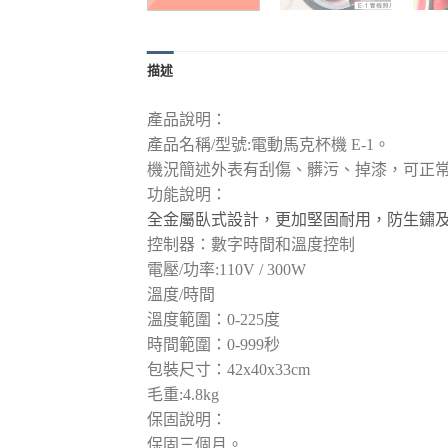
描述
產品說明：
產品名稱/型號:電動馬克杯機 E-1。
機況簡述外表有刮傷、髒污、掉漆，可正
功能說明：
全金屬臥式設計，更加堅固耐用，防生鏽
控制器：數字時間和溫度控制
電壓/功率:110V / 300W
溫度/時間
溫度範圍：0-225度
時間範圍：0-999秒
包裝尺寸：42x40x33cm
毛重:4.8kg
保固說明：
保固三個月。