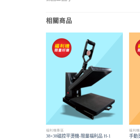
相關商品
福利機專區
福利機
量福利品M-3
38×38磁控平燙機-限量福利品 H-1
手動燙