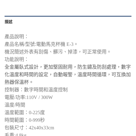
描述
產品說明：
產品名稱/型號:電動馬克杯機 E-3。
機況簡述外表有刮傷、髒污、掉漆，可正常使用。
功能說明：
全金屬臥式設計，更加堅固耐用，防生鏽及防刮處理，數字
化溫度和時間的設定，自動報警，溫度時間循環，可互換加
熱器保溫杯。
控制器：數字時間和溫度控制
電壓/功率:110V / 300W
溫度/時間
溫度範圍：0-225度
時間範圍：0-999秒
包裝尺寸：42x40x33cm
毛重:4.8kg